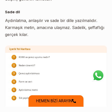
Sade dil
Aydınlatma, anlaşılır ve sade bir dille yazılmalıdır.
Karmaşık metin, amacına ulaşmaz. Sadelik, şeffaflığı
gerçek kılar.
İçerik Yol Haritası
1
KVKK ve çerez uyumu nedir?
2
Neden önemli?
3
Çerez aydınlatması
4
Form ve veri
5
Aydınlatma metni
6
Sık yapılan hatalar
HEMEN BİZİ ARAYIN