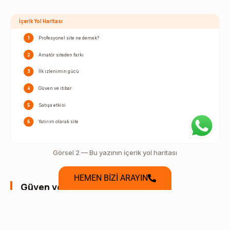
İçerik Yol Haritası
1
Profesyonel site ne demek?
2
Amatör siteden farkı
3
İlk izlenimin gücü
4
Güven ve itibar
5
Satışa etkisi
6
Yatırım olarak site
Görsel 2 — Bu yazının içerik yol haritası
HEMEN BİZİ ARAYIN
Güven ve itibar
Profesyonel site, işletmenin itibarını dijitalde
güçlendirir. Güven, satın alma kararının görünmez