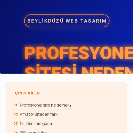
İÇINDEKILER
Profesyonel site ne demek?
Amatör siteden farkı
İlk izlenimin gücü
Güven ve itibar