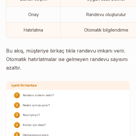
Onay
Randevu oluşturulur
Hatırlatma
Otomatik bilgilendirme
Bu akış, müşteriye birkaç tıkla randevu imkanı verir.
Otomatik hatırlatmalar ise gelmeyen randevu sayısını
azaltır.
İçerik Yol Haritası
1
Randevu sistemi nedir?
2
Neden işinize yarar?
3
Nasıl çalışır?
4
Kimler için ideal?
5
Otomasyonun gücü