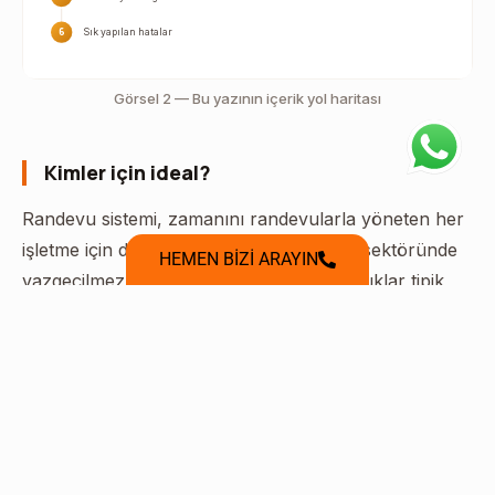
6
Sık yapılan hatalar
Görsel 2 — Bu yazının içerik yol haritası
Kimler için ideal?
Randevu sistemi, zamanını randevularla yöneten her
işletme için değer üretir. Özellikle hizmet sektöründe
HEMEN BİZİ ARAYIN
vazgeçilmez bir kolaylıktır. Aşağıdaki başlıklar tipik
kullanıcıları özetler.
Hizmet işletmeleri
Kuaför, klinik, danışman gibi randevuyla çalışan
işletmeler en çok yarar görür. Sistem, takvimlerini
düzene sokar. Bu düzen, günlük işleyişi rahatlatır.