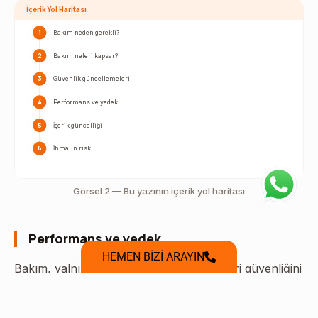
İçerik Yol Haritası
1
Bakım neden gerekli?
2
Bakım neleri kapsar?
3
Güvenlik güncellemeleri
4
Performans ve yedek
5
İçerik güncelliği
6
İhmalin riski
Görsel 2 — Bu yazının içerik yol haritası
Performans ve yedek
HEMEN BİZİ ARAYIN
Bakım, yalnızca güvenliği değil; hız ve veri güvenliğini
de kapsar. Performans ve yedekleme, sitenizin
sürekliliğinin temelidir. Bu iki alan, ihmal edildiğinde en