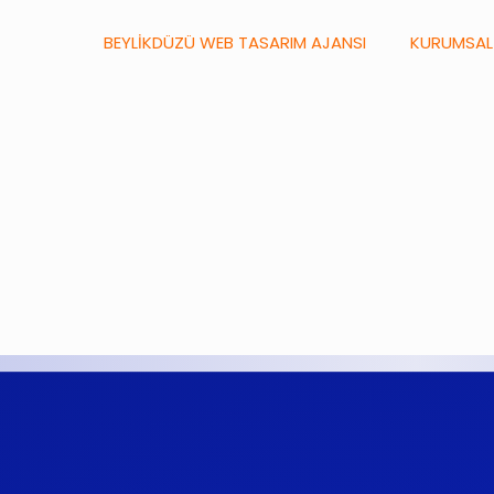
BEYLİKDÜZÜ WEB TASARIM AJANSI
KURUMSAL