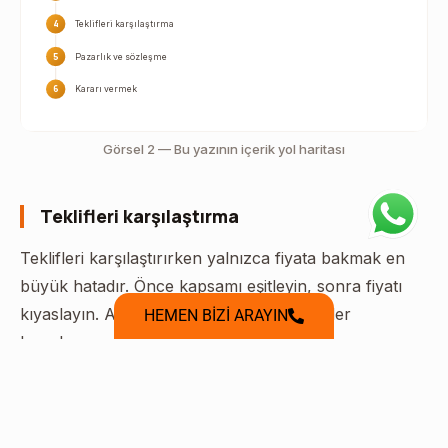
4
Teklifleri karşılaştırma
5
Pazarlık ve sözleşme
6
Kararı vermek
Görsel 2 — Bu yazının içerik yol haritası
Teklifleri karşılaştırma
Teklifleri karşılaştırırken yalnızca fiyata bakmak en
büyük hatadır. Önce kapsamı eşitleyin, sonra fiyatı
kıyaslayın. Aynı kapsamda olmayan teklifler
HEMEN BİZİ ARAYIN
kıyaslanamaz.
Kapsamı eşitleyin
Her teklifte neyin dahil olduğunu yan yana koyun.