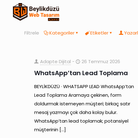
Filtrele
Kategoriler
Etiketler
Yazarl
Adapte Dijital
-
26 Temmuz 2026
WhatsApp’tan Lead Toplama
BEYLİKDÜZÜ · WHATSAPP LEAD WhatsApp’tan
Lead Toplama Aramaya çekinen, form
doldurmak istemeyen müşteri; birkaç satır
mesaj yazmayı çok daha kolay bulur.
WhatsApp’tan lead toplamak; potansiyel
müşterinin
[…]