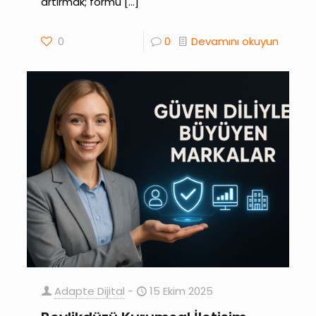
artırmak; formu
[…]
0
0
Devamını okuyun
Adapte Dijital
-
15 Ekim 2025